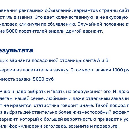
авнения рекламных объявлений, вариантов страниц сайт
 стиль дизайна. Это дает количественную, а не вкусовую 
 человек кликнули по объявлению. Случайной половине 
гие 5000 посетителей видели другой вариант.
езультата
их варианта посадочной страницы сайта А и В.
ерсии из посетителя в заявку. Стоимость заявки 1000 ру
имость заявки 5000 руб.
учше и надо выбрать и “взять на вооружение” его. И, даже
егам, нашей семье, любимым и даже отдельным заказчи
 не нравится, статистика говорит иначе. Такой подход 
е, а выбрать действительно более жизнеспособный эффе
вариант, который с большей вероятностью приведет к ус
 или формулировки заголовка, возьмите и проверьте!