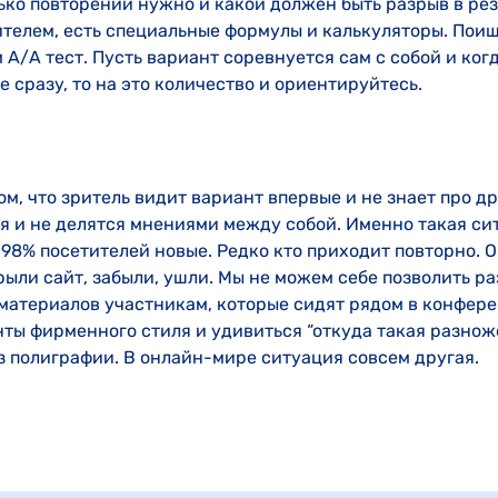
лько повторений нужно и какой должен быть разрыв в рез
телем, есть специальные формулы и калькуляторы. Поищ
 А/А тест. Пусть вариант соревнуется сам с собой и ког
е сразу, то на это количество и ориентируйтесь.
ом, что зритель видит вариант впервые и не знает про д
я и не делятся мнениями между собой. Именно такая с
 98% посетителей новые. Редко кто приходит повторно. 
крыли сайт, забыли, ушли. Мы не можем себе позволить р
атериалов участникам, которые сидят рядом в конфере
нты фирменного стиля и удивиться “откуда такая разнож
з полиграфии. В онлайн-мире ситуация совсем другая.