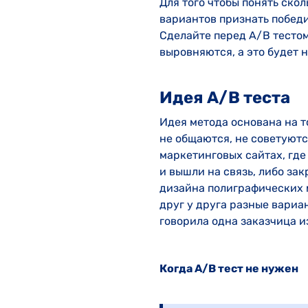
Для того чтобы понять ско
вариантов признать победи
Сделайте перед A/B тестом
выровняются, а это будет н
Идея A/B теста
Идея метода основана на т
не общаются, не советуютс
маркетинговых сайтах, где
и вышли на связь, либо за
дизайна полиграфических м
друг у друга разные вариа
говорила одна заказчица и
Когда А/В тест не нужен