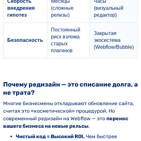
Скорость
Месяцы
Часы
внедрения
(сложные
(визуальный
гипотез
релизы)
редактор)
Постоянный
Закрытая
риск взлома
Безопасность
экосистема
старых
(Webflow/Bubble)
плагинов
Почему редизайн — это списание долга, а
не трата?
Многие бизнесмены откладывают обновление сайта,
считая это «косметической» процедурой. Но
современный редизайн на Webflow — это
перенос
вашего бизнеса на новые рельсы
.
Чистый код = Высокий ROI.
Чем быстрее